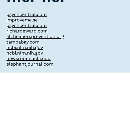
psychcentral.com
improveme.se
psychcentral.com
richardeward.com
alzheimersprevention.org
tampabay.com
ncbi.nlm.nih.gov
ncbi.nlm.nih.gov
newsroom.ucla.edu
elephantjournal.com