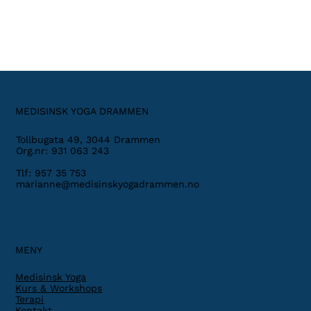
MEDISINSK YOGA DRAMMEN
Tollbugata 49, 3044 Drammen
Org.nr: 931 063 243
Tlf: 957 35 753
marianne@medisinskyogadrammen.no
MENY
Medisinsk Yoga
Kurs & Workshops
Terapi
Kontakt